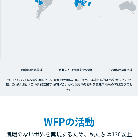
国際的な境界線
休戦または国際行政の線
その他の分離の線
使用されている名称や地図上での資料の表示は、国、領土、海域の法的地位や憲法上の地
位、あるいは国境の境界線に関するWFPのいかなる意見の表明を意味するものではありませ
ん。
WFPの活動
飢餓のない世界を実現するため、私たちは120以上