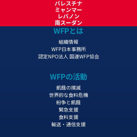
パレスチナ
ミャンマー
レバノン
南スーダン
WFPとは
組織情報
WFP日本事務所
認定NPO法人 国連WFP協会
WFPの活動
飢餓の撲滅
世界的な食料危機
紛争と飢餓
緊急支援
食料支援
輸送・通信支援