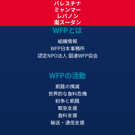
パレスチナ
ミャンマー
レバノン
南スーダン
WFPとは
組織情報
WFP日本事務所
認定NPO法人 国連WFP協会
WFPの活動
飢餓の撲滅
世界的な食料危機
紛争と飢餓
緊急支援
食料支援
輸送・通信支援