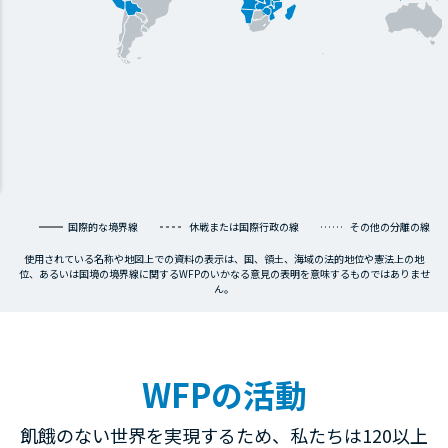
国際的な境界線
休戦または国際行政の線
その他の分離の線
使用されている名称や地図上での資料の表示は、国、領土、海域の法的地位や憲法上の地
位、あるいは国境の境界線に関するWFPのいかなる意見の表明を意味するものではありませ
ん。
WFPの活動
飢餓のない世界を実現するため、私たちは120以上