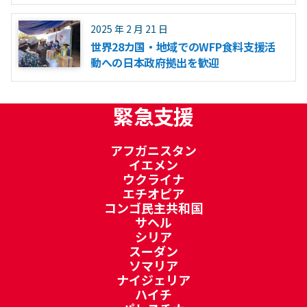
2025 年 2 月 21 日
世界28カ国・地域でのWFP食料支援活
動への日本政府拠出を歓迎
緊急支援
アフガニスタン
イエメン
ウクライナ
エチオピア
コンゴ民主共和国
サヘル
シリア
スーダン
ソマリア
ナイジェリア
ハイチ