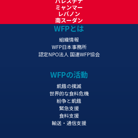
パレスチナ
ミャンマー
レバノン
南スーダン
WFPとは
組織情報
WFP日本事務所
認定NPO法人 国連WFP協会
WFPの活動
飢餓の撲滅
世界的な食料危機
紛争と飢餓
緊急支援
食料支援
輸送・通信支援