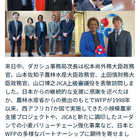
来日中、ダガシュ事務局次長は松本尚外務大臣政務
官、山本佐知子農林水産大臣政務官、土田慎財務大
臣政務官、山口博之
JICA
上級審議役を表敬訪問しま
した。日本からの継続的な支援に感謝を述べたほ
か、農林水産省からの拠出のもとで
WFP
が
1998
年
以来、西アフリカ
7
か国で実施してきた小規模農家
支援プロジェクトや、
JICA
と新たに調印したスーダ
ンでの小麦バリューチェーン強化事業など、日本と
WFP
の多様なパートナーシップに期待を寄せまし