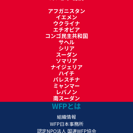
アフガニスタン
イエメン
ウクライナ
エチオピア
コンゴ民主共和国
サヘル
シリア
スーダン
ソマリア
ナイジェリア
ハイチ
パレスチナ
ミャンマー
レバノン
南スーダン
WFPとは
組織情報
WFP日本事務所
認定NPO法人 国連WFP協会