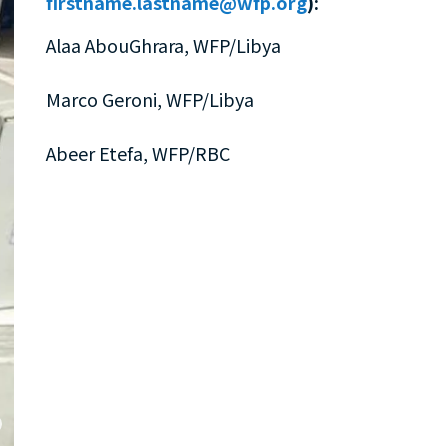
firstname.lastname@wfp.org
):
Alaa AbouGhrara, WFP/Libya
Marco Geroni, WFP/Libya
Abeer Etefa, WFP/RBC