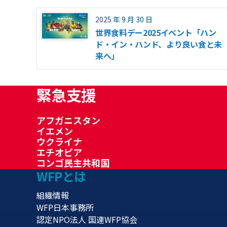
2025 年 9 月 30 日
世界食料デー2025イベント「ハン
ド・イン・ハンド、より良い食と未
来へ」
緊急支援
アフガニスタン
イエメン
ウクライナ
エチオピア
コンゴ民主共和国
WFPとは
組織情報
WFP日本事務所
認定NPO法人 国連WFP協会