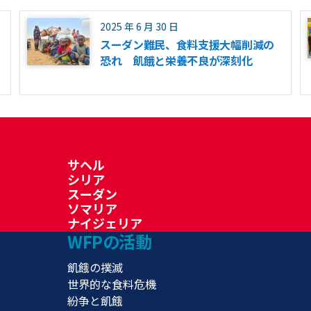
2025 年 6 月 30 日
スーダン難民、食料支援大幅削減の
恐れ 飢餓と栄養不良が深刻化
サヘル
シリア
スーダン
ソマリア
ナイジェリア
WFPの活動
飢餓の撲滅
世界的な食料危機
紛争と飢餓