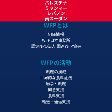
パレスチナ
ミャンマー
レバノン
南スーダン
WFPとは
組織情報
WFP日本事務所
認定NPO法人 国連WFP協会
WFPの活動
飢餓の撲滅
世界的な食料危機
紛争と飢餓
緊急支援
食料支援
輸送・通信支援