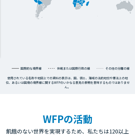
国際的な境界線
休戦または国際行政の線
その他の分離の線
使用されている名称や地図上での資料の表示は、国、領土、海域の法的地位や憲法上の地
位、あるいは国境の境界線に関するWFPのいかなる意見の表明を意味するものではありませ
ん。
WFPの活動
飢餓のない世界を実現するため、私たちは120以上