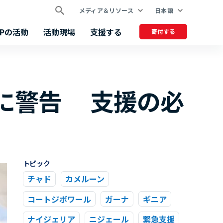
メディア＆リソース
日本語
FPの活動
活動現場
支援する
寄付する
化に警告 支援の必
トピック
チャド
カメルーン
コートジボワール
ガーナ
ギニア
ナイジェリア
ニジェール
緊急支援