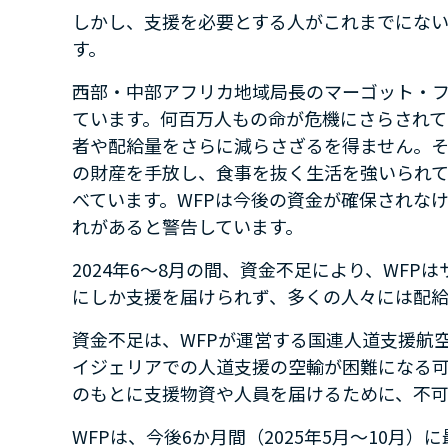
しかし、支援を必要とする人がこれまでにな
す。
西部・中部アフリカ地域局長のマーゴット・
ています。何百万人もの命が危機にさらされて
者や配給量をさらに減らさざるを得ません。
の財産を手放し、食事を抜く生活を強いられ
べています。
WFP
は今後の資金が確保されな
れがあると警告しています。
2024
年
6
～
8
月の間、資金不足により、
WFP
は
にしか支援を届けられず、多くの人々には配
資金不足は、
WFP
が運営する国連人道支援航
イジェリアでの人道支援の空輸が困難になる
のもとに支援物資や人員を届けるために、不可
WFP
は、今後
6
か月間（
2025
年
5
月～
10
月）に