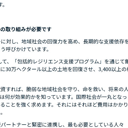
す。
への取り組みが必要です
ーに対し、地域社会の回復力を高め、長期的な支援依存
よう呼びかけています。
して、「包括的レジリエンス支援プログラム」を通じて
でに
30
万ヘクタール以上の土地を回復させ、
3,400
以上の
投資すれば、脆弱な地域社会を守り、命を救い、将来の
は何が効果的かを知っています。国際社会が一丸となっ
することを強く求めます。それにはそれほど費用はかか
」。
援パートナーと緊密に連携し、最も必要としている人々