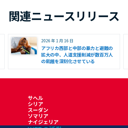
関連ニュースリリース
2026 年 1 月 16 日
アフリカ西部と中部の暴力と避難の
拡大の中、人道支援削減が数百万人
の飢餓を深刻化させている
サヘル
シリア
スーダン
ソマリア
ナイジェリア