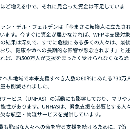
いほど増える中で、それに見合った資金は不足していま
ファン・デル・フェルデンは「今まさに転換点に立たさ
います。今すぐに資金が届かなければ、
WFP
は支援対
その結果は深刻で、すでに危機にある多くの人々は、最
ており、健康や命への長期的な影響が懸念されます」と
ければ、約
500
万人が支援をまったく受けられなくなる恐
サヘル地域で本来支援すべき人数の
60
％にあたる
730
万
給量も削減されました。
空サービス（
UNHAS
）の活動にも影響しており、マリや
可能性があります。
UNHAS
は、緊急支援を必要とする人
欠な航空・物流サービスを提供しています。
最も脆弱な人々への命を守る支援を続けるために、
7
億