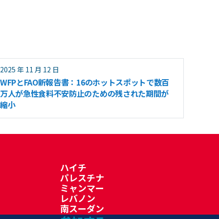
2025 年 11 月 12 日
WFPとFAO新報告書：16のホットスポットで数百
万人が急性食料不安防止のための残された期間が
縮小
ハイチ
パレスチナ
ミャンマー
レバノン
南スーダン