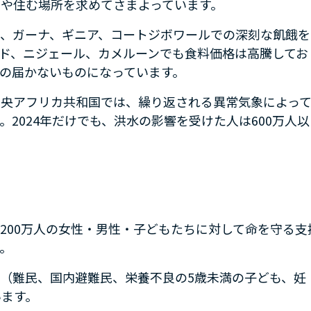
や住む場所を求めてさまよっています。
、ガーナ、ギニア、コートジボワールでの深刻な飢餓を
ド、ニジェール、カメルーンでも食料価格は高騰してお
の届かないものになっています。
中央アフリカ共和国では、繰り返される異常気象によっ
。
2024
年だけでも、洪水の影響を受けた人は
600
万人以
,200
万人の女性・男性・子どもたちに対して命を守る支
。
（難民、国内避難民、栄養不良の
5
歳未満の子ども、妊
います。