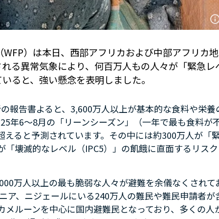
（WFP）は本日、西部アフリカおよび中部アフリカ地
される異常気象により、何百万人もの人々が「緊急レ
れていると、強い懸念を表明しました。
析の報告書よると、
3,600
万人以上が基本的な食料や栄養
025
年
6
～
8
月の「リーンシーズン」（一年で最も食料が
超えると予測されています。その中には約
300
万人が「
が「壊滅的なレベル（
IPC5
）」の飢餓に直面するリスク
,000
万人以上の最も脆弱な人々が避難を余儀なくされて
ニア、ニジェールにいる
240
万人の難民や難民申請者が
カメルーンを中心に国内避難民となっており、多くの人