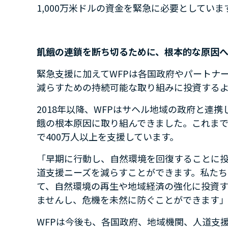
1,000
万米ドルの資金を緊急に必要としていま
飢餓の連鎖を断ち切るために、根本的な原因
緊急支援に加えて
WFP
は各国政府やパートナ
減らすための持続可能な取り組みに投資する
2018
年以降、
WFP
はサヘル地域の政府と連携
餓の根本原因に取り組んできました。これま
で
400
万人以上を支援しています。
「早期に行動し、自然環境を回復することに
道支援ニーズを減らすことができます。私たち
て、自然環境の再生や地域経済の強化に投資
ませんし、危機を未然に防ぐことができます
WFP
は今後も、各国政府、地域機関、人道支