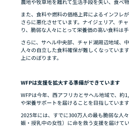
農地や牧草地を離れて生活手段を失い、食べ物
また、食料や燃料の価格上昇によるインフレが
さらに悪化させています。ナイジェリア、チャ
り、脆弱な人々にとって栄養価の高い食料は手
さらに、サヘル中央部、チャド湖周辺地域、
人々の自立した食料確保が難しくなっています
上にのぼります。
WFP
は支援を拡大する準備ができています
WFP
は今年、西アフリカとサヘル地域で、約
1
や栄養サポートを届けることを目指しています
2025
年には、すでに
300
万人の最も脆弱な人々
娠・授乳中の女性）に命を救う支援を届けて