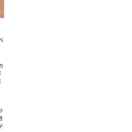
ベ
の
不
緊
お
含
が