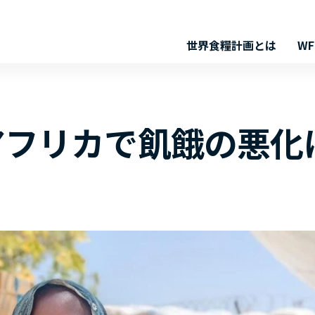
世界食糧計画とは
W
アフリカで飢餓の悪
に