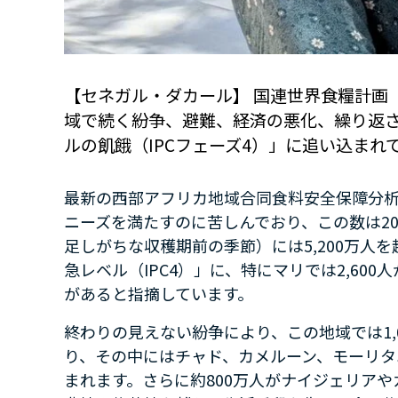
【セネガル・ダカール】 国連世界食糧計画
域で続く紛争、避難、経済の悪化、繰り返
ルの飢餓（IPCフェーズ4）」に追い込ま
最新の西部アフリカ地域合同食料安全保障分
ニーズを満たすのに苦しんでおり、この数は
2
足しがちな収穫期前の季節）には
5,200
万人を
急レベル（
IPC4
）」に、特にマリでは
2,600
人
があると指摘しています。
終わりの見えない紛争により、この地域では
1
り、その中にはチャド、カメルーン、モーリタ
まれます。さらに約
800
万人がナイジェリアや