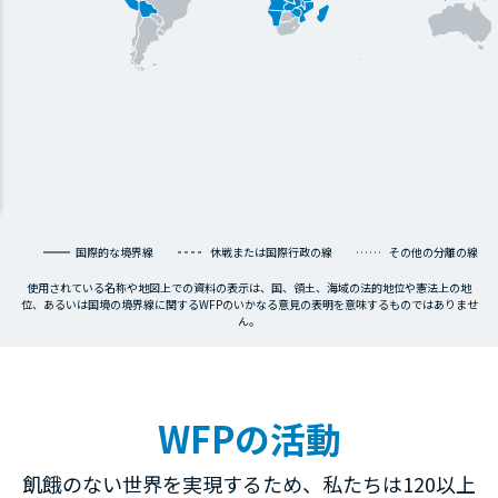
国際的な境界線
休戦または国際行政の線
その他の分離の線
使用されている名称や地図上での資料の表示は、国、領土、海域の法的地位や憲法上の地
位、あるいは国境の境界線に関するWFPのいかなる意見の表明を意味するものではありませ
ん。
WFPの活動
飢餓のない世界を実現するため、私たちは120以上