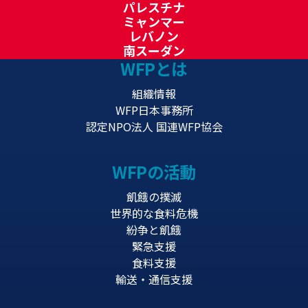
パレスチナ
ミャンマー
レバノン
南スーダン
WFPとは
組織情報
WFP日本事務所
認定NPO法人 国連WFP協会
WFPの活動
飢餓の撲滅
世界的な食料危機
紛争と飢餓
緊急支援
食料支援
輸送・通信支援