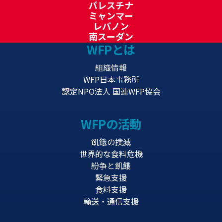
パレスチナ
ミャンマー
レバノン
南スーダン
WFPとは
組織情報
WFP日本事務所
認定NPO法人 国連WFP協会
WFPの活動
飢餓の撲滅
世界的な食料危機
紛争と飢餓
緊急支援
食料支援
輸送・通信支援