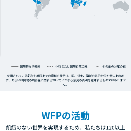
国際的な境界線
休戦または国際行政の線
その他の分離の線
使用されている名称や地図上での資料の表示は、国、領土、海域の法的地位や憲法上の地
位、あるいは国境の境界線に関するWFPのいかなる意見の表明を意味するものではありませ
ん。
WFPの活動
飢餓のない世界を実現するため、私たちは120以上