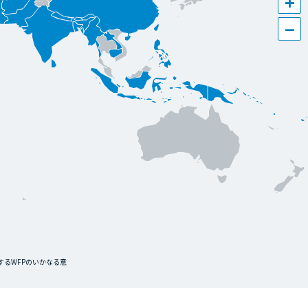
+
−
るWFPのいかなる意