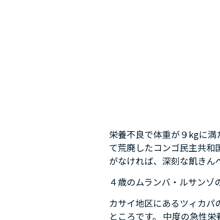
栄養不良で体重が９kgに
て荒廃したコンゴ民主共和
がなければ、深刻な飢きん
４歳のムランバ・ルサンゾの
カサイ地区にあるツィカパ
ところです。 中度の急性