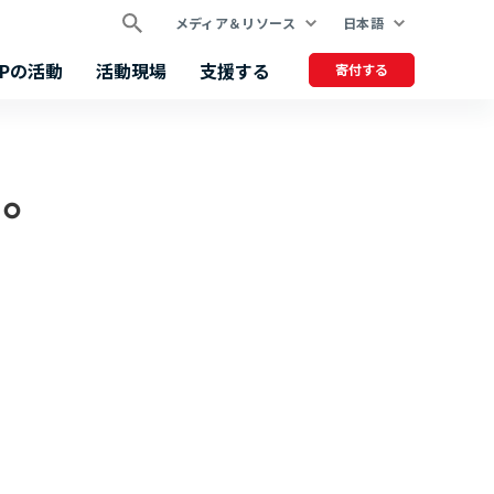
メディア＆リソース
日本語
FPの活動
活動現場
支援する
寄付する
ら。