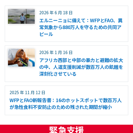
2026 年 6 月 18 日
エルニーニョに備えて：WFPとFAO、異
常気象から880万人を守るための共同ア
ピール
2026 年 1 月 16 日
アフリカ西部と中部の暴力と避難の拡大
の中、人道支援削減が数百万人の飢餓を
深刻化させている
2025 年 11 月 12 日
WFPとFAO新報告書：16のホットスポットで数百万人
が急性食料不安防止のための残された期間が縮小
緊急支援