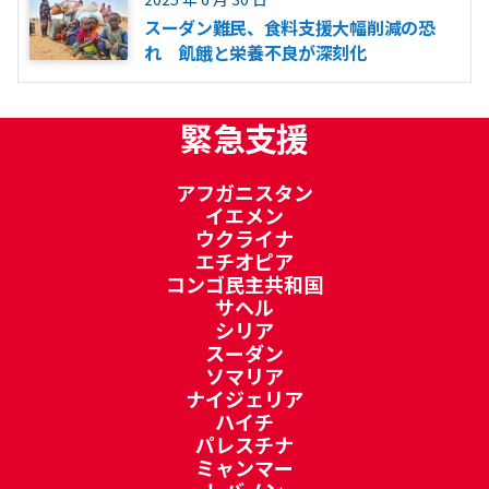
スーダン難民、食料支援大幅削減の恐
れ 飢餓と栄養不良が深刻化
緊急支援
アフガニスタン
イエメン
ウクライナ
エチオピア
コンゴ民主共和国
サヘル
シリア
スーダン
ソマリア
ナイジェリア
ハイチ
パレスチナ
ミャンマー