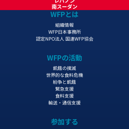
レバノン
南スーダン
WFPとは
組織情報
WFP日本事務所
認定NPO法人 国連WFP協会
WFPの活動
飢餓の撲滅
世界的な食料危機
紛争と飢餓
緊急支援
食料支援
輸送・通信支援
参加する