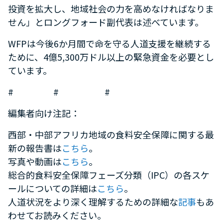
投資を拡大し、地域社会の力を高めなければなりま
せん」とロングフォード副代表は述べています。
WFPは今後6か月間で命を守る人道支援を継続する
ために、4億5,300万ドル以上の緊急資金を必要とし
ています。
# # #
編集者向け注記：
西部・中部アフリカ地域の食料安全保障に関する最
新の報告書は
こちら
。
写真や動画は
こちら
。
総合的食料安全保障フェーズ分類（IPC）の各スケ
ールについての詳細は
こちら
。
人道状況をより深く理解するための詳細な
記事
もあ
わせてお読みください。