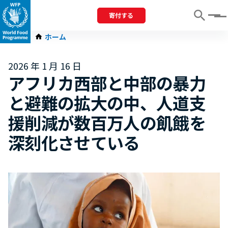
寄付する
Menu
ホーム
2026 年 1 月 16 日
アフリカ西部と中部の暴力
と避難の拡大の中、人道支
援削減が数百万人の飢餓を
深刻化させている