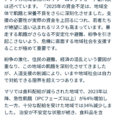
は述べています。 「2025年の資金不足は、地域全
体で飢餓と栄養不良をさらに深刻化させました。支
援の必要性が実際の資金を上回るにつれ、若者たち
が絶望に追い込まれるリスクも高まっています。暴
走する飢餓がさらなる不安定化や避難、紛争を引き
起こさないよう、危機に直面する地域社会を支援す
ることが極めて重要です。
紛争の激化、住民の避難、経済の混乱という要因が
重なり、この地域の飢餓を深刻化させてきました
が、人道支援の削減により、いまや地域社会は自力
で対処できる限界を超えつつあります。
マリでは食料配給が減らされた地域で、2023年以
降、急性飢餓（IPCフェーズ3以上）が64％増加し
た一方、十分な配給を受けた地域では34％減少しま
した。 治安が不安定な状態が続き、食料品を含