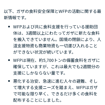
以下、ガザの食料安全保障と
WFP
の活動に関する最
新情報です。
WFP
および共に食料支援を行っている援助団
体は、
3
週間以上にわたってガザに新たな食料
を搬入できていません。国境の閉鎖により、人
道支援物資も商業物資も一切運び入れること
ができない状況が続いています。
WFP
は現在、約
5,700
トンの備蓄食料をガザに
確保していますが、これは最大でも
2
週間分の
支援にしかならない量です。
悪化する治安、急速に進む人々の避難、そし
て増大する支援ニーズを踏まえ、
WFP
はガザ
で可能な限り早く、できるだけ多くの食料を
配布することにしました。