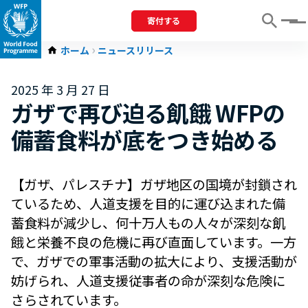
寄付する
Menu
ホーム
ニュースリリース
2025 年 3 月 27 日
ガザで再び迫る飢餓 WFPの
備蓄食料が底をつき始める
【ガザ、パレスチナ】ガザ地区の国境が封鎖され
ているため、人道支援を目的に運び込まれた備
蓄食料が減少し、何十万人もの人々が深刻な飢
餓と栄養不良の危機に再び直面しています。一方
で、ガザでの軍事活動の拡大により、支援活動が
妨げられ、人道支援従事者の命が深刻な危険に
さらされています。