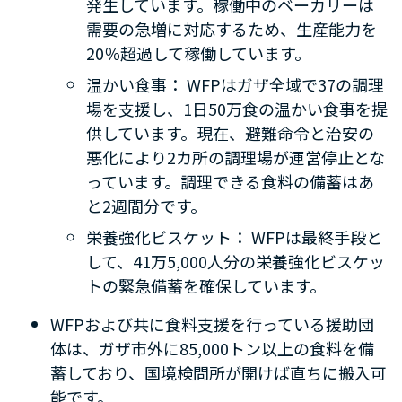
発生しています。稼働中のベーカリーは
需要の急増に対応するため、生産能力を
20
％超過して稼働しています。
温かい食事：
WFP
はガザ全域で
37
の調理
場を支援し、
1
日
50
万食の温かい食事を提
供しています。現在、避難命令と治安の
悪化により
2
カ所の調理場が運営停止とな
っています。調理できる食料の備蓄はあ
と
2
週間分です。
栄養強化ビスケット：
WFP
は最終手段と
して、
41
万
5,000
人分の栄養強化ビスケッ
トの緊急備蓄を確保しています。
WFP
および共に
食料支援を行っている
援助団
体は、ガザ市外に
85,000
トン以上の食料を備
蓄しており、国境検問所が開けば直ちに搬入可
能です。