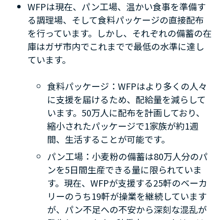
WFP
は現在、パン工場、温かい食事を準備す
る調理場、そして食料パッケージの直接配布
を行っています。しかし、それぞれの備蓄の在
庫はガザ市内でこれまでで最低の水準に達し
ています。
食料パッケージ：
WFP
はより多くの人々
に支援を届けるため、配給量を減らして
います。
50
万人に配布を計画しており、
縮小されたパッケージで
1
家族が約
1
週
間、生活することが可能です。
パン工場：小麦粉の備蓄は
80
万人分のパ
ンを
5
日間生産できる量に限られていま
す。現在、
WFP
が支援する
25
軒のベーカ
リーのうち
19
軒が操業を継続しています
が、パン不足への不安から深刻な混乱が