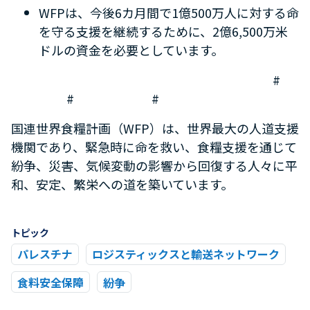
WFP
は、今後
6
カ月間で
1
億
500
万人に対する命
を守る支援を継続するために、
2
億
6,500
万米
ドルの資金を必要としています。
#
# #
国連世界食糧計画（
WFP
）は、世界最大の人道支援
機関であり、緊急時に命を救い、食糧支援を通じて
紛争、災害、気候変動の影響から回復する人々に平
和、安定、繁栄への道を築いています。
トピック
パレスチナ
ロジスティックスと輸送ネットワーク
食料安全保障
紛争