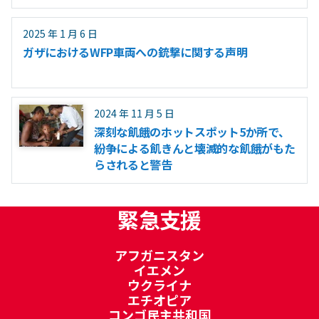
2025 年 1 月 6 日
ガザにおけるWFP車両への銃撃に関する声明
2024 年 11 月 5 日
深刻な飢餓のホットスポット5か所で、
紛争による飢きんと壊滅的な飢餓がもた
らされると警告
緊急支援
アフガニスタン
イエメン
ウクライナ
エチオピア
コンゴ民主共和国