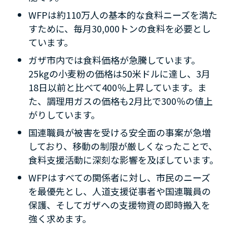
WFP
は約
110
万人の基本的な食料ニーズを満た
すために、毎月
30,000
トンの食料を必要とし
ています。
ガザ市内では食料価格が急騰しています。
25kg
の小麦粉の価格は
50
米ドルに達し、
3
月
18
日以前と比べて
400
％上昇しています。ま
た、調理用ガスの価格も
2
月比で
300
％の値上
がりしています。
国連職員が被害を受ける安全面の事案が急増
しており、移動の制限が厳しくなったことで、
食料支援活動に深刻な影響を及ぼしています。
WFP
はすべての関係者に対し、市民のニーズ
を最優先とし、人道支援従事者や国連職員の
保護、そしてガザへの支援物資の即時搬入を
強く求めます。