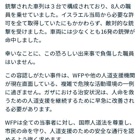
銃撃された車列は３台で構成されており、
8
人の職
員を乗せていました。イスラエル当局から必要な許
可を全て取得していたにもかかわらず、敵対的な銃
撃を受けました。車両には少なくとも
16
発の銃弾が
命中しました。
幸いなことに、この恐ろしい出来事で負傷した職員
はいません。
この容認しがたい事件は、
WFP
や他の人道支援機関
が現在直面している、複雑で危険な活動環境の一例
に過ぎません。ガザにおける治安状況は、人命を救
うための人道支援を継続するために早急に改善され
る必要があります。
WFP
は全ての当事者に対し、国際人道法を尊重し、
市民の命を守り、人道支援のための安全な通行を認
めるよう強く求めます。