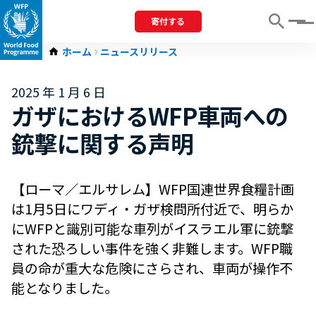
寄付する
Menu
ホーム
ニュースリリース
2025 年 1 月 6 日
ガザにおけるWFP車両への
銃撃に関する声明
【ローマ／エルサレム】WFP国連世界食糧計画
は1月5日にワディ・ガザ検問所付近で、明らか
にWFPと識別可能な車列がイスラエル軍に銃撃
された恐ろしい事件を強く非難します。WFP職
員の命が重大な危険にさらされ、車両が操作不
能となりました。