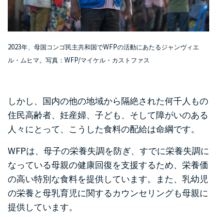
2023
WFP
年、母国コンゴ民主共和国で
の活動にあたるジャンヴィエ
WFP/
ル・ムヒマ。写真：
マイケル・カストファス
しかし、国内の他の地域から隔絶された何千人もの
住民
高齢者、妊産婦、子ども、そして障がいのある
人々
にとって、こうした食料の配給は命綱です。
WFP
は、母子の栄養失調を防ぎ、すでに栄養失調に
なっている母親の健康回復を支援するため、栄養価
の高い特別な食料を提供しています。また、乳幼児
の栄養と母乳育児に関するカウンセリングも母親に
提供しています。