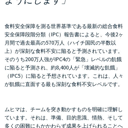
ようにします」
食料安全保障を測る世界基準である最新の総合食料
IPC
2
安全保障段階分類（
）報告書によると、今後
ヶ
570
月間で過去最高の
万人（ハイチ国民の半数以
上）が深刻な食料不安に陥ると予測されています。
200
IPC4
そのうち
万人強が
の「緊急」レベルの飢餓
8,400
に陥ると予測され、約
人が「壊滅的な飢餓」
IPC5
（
）に陥ると予想されています。これは、人々
が飢餓に直面する最も深刻な食料不安レベルです。
ムヒマは、チームを突き動かすものを明確に理解し
ています。それは、準備、目的意識、情熱、そして
多くの困難にもかかわらず成果を上げられることへ