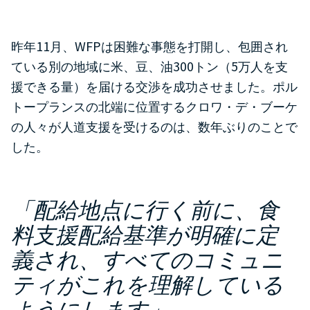
11
WFP
昨年
月、
は困難な事態を打開し、包囲され
300
5
ている別の地域に米、豆、油
トン（
万人を支
援できる量）を届ける交渉を成功させました。ポル
トープランスの北端に位置するクロワ・デ・ブーケ
の人々が人道支援を受けるのは、数年ぶりのことで
した。
「配給地点に行く前に、食
料支援配給基準が明確に定
義され、すべてのコミュニ
ティがこれを理解している