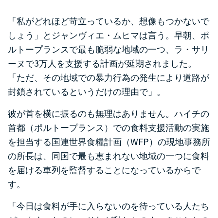
「私がどれほど苛立っているか、想像もつかないで
しょう」とジャンヴィエ・ムヒマは言う。早朝、ポ
ルトープランスで最も脆弱な地域の一つ、ラ・サリ
3
ーヌで
万人を支援する計画が延期されました。
「ただ、その地域での暴力行為の発生により道路が
封鎖されているというだけの理由で」。
彼が首を横に振るのも無理はありません。ハイチの
首都（ポルトープランス）での食料支援活動の実施
WFP
を担当する国連世界食糧計画（
）の現地事務所
の所長は、同国で最も恵まれない地域の一つに食料
を届ける車列を監督することになっているからで
す。
「今日は食料が手に入らないのを待っている人たち