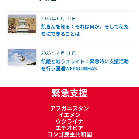
2025 年 6 月 10 日
飢きんを知る：それは何か。そして私た
ちにできることは
2025 年 4 月 11 日
飢餓と戦うフライト：緊急時に支援活動
を行う国連WFPのUNHAS
緊急支援
アフガニスタン
イエメン
ウクライナ
エチオピア
コンゴ民主共和国