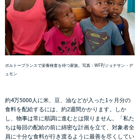
WFP/
ポルトープランスで栄養検査を待つ家族。写真：
ジョナサン・デ
ュモン
4
5000
1
約
万
人に米、豆、油などが入った
ヶ月分の
2
食料を配給するには、約
週間かかります。しか
し、物事は常に順調に進むとは限りません。「私た
ちは毎回の配給の前に綿密な計画を立て、対象者全
員に十分な食料が行き渡るように最善を尽くしてい