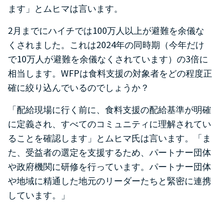
ます」とムヒマは言います。
2
100
月までにハイチでは
万人以上が避難を余儀な
2024
くされました。これは
年の同時期（今年だけ
10
3
で
万人が避難を余儀なくされています）の
倍に
WFP
相当します。
は食料支援の対象者をどの程度正
確に絞り込んでいるのでしょうか？
「配給現場に行く前に、食料支援の配給基準が明確
に定義され、すべてのコミュニティに理解されてい
ることを確認します」とムヒマ氏は言います。「ま
た、受益者の選定を支援するため、パートナー団体
や政府機関に研修を行っています。パートナー団体
や地域に精通した地元のリーダーたちと緊密に連携
しています。」