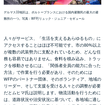
33
デルマス
地区は、ポルトープランスにおける国内避難民の最大の避
WFP/
難所の一つ。写真：
リュック・ジュニア・セギュール
人々がサービス、「生活を支えるあらゆるもの」に
80%
アクセスすることはほぼ不可能です。市の
以上
が複数の武装勢力に支配されているため、どんな任
務も容易ではありません。食料を積み込み、トラッ
クを移動させるには、「関係者全員の能力に合った
方法」で作業を行う必要があり、そのためには
WFP
のパートナー団体、そのボランティア、地域の
リーダー、そして支援を受ける人々との調整が必要
だとムヒマ氏は説明します。物流活動を行うために
は、道路状況や治安状況に基づいて、各地域に適し