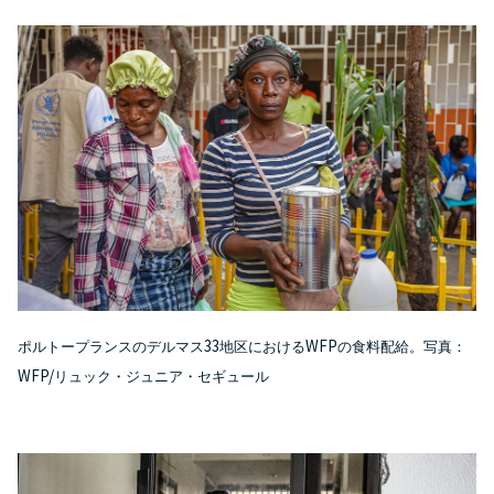
33
WFP
ポルトープランスのデルマス
地区における
の食料配給。写真：
WFP/
リュック・ジュニア・セギュール