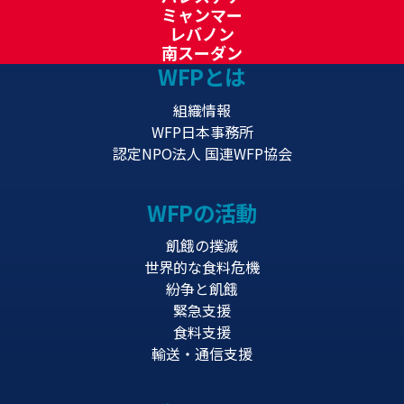
ミャンマー
レバノン
南スーダン
WFPとは
組織情報
WFP日本事務所
認定NPO法人 国連WFP協会
WFPの活動
飢餓の撲滅
世界的な食料危機
紛争と飢餓
緊急支援
食料支援
輸送・通信支援