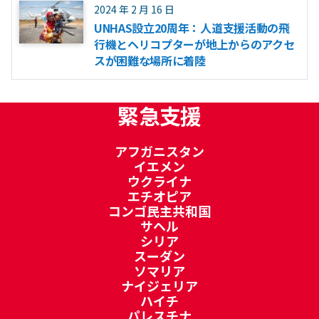
2024 年 2 月 16 日
UNHAS設立20周年：人道支援活動の飛
行機とヘリコプターが地上からのアクセ
スが困難な場所に着陸
緊急支援
アフガニスタン
イエメン
ウクライナ
エチオピア
コンゴ民主共和国
サヘル
シリア
スーダン
ソマリア
ナイジェリア
ハイチ
パレスチナ