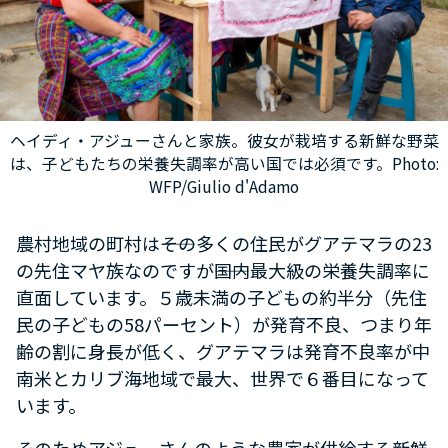
ヘイディ・アジューさんと家族。彼女が栽培する新鮮な野菜
は、子どもたちの栄養失調率が高い国では必須です。Photo:
WFP/Giulio d'Adamo
農村地域の町村は――その多くの住民がグアテマラの23
の先住マヤ族なのですが――国内最大級の栄養失調率に
直面しています。５歳未満の子どもの約半分（先住
民の子どもの58パーセント）が発育不良、つまり年
齢の割に身長が低く、グアテマラは発育不良率が中
南米とカリブ海地域で最大、世界で６番目になって
います。
そのためアジューさんのような農家が供給する新鮮