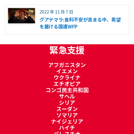
2022 年 11 月 7 日
グアテマラ:食料不安が高まる中、希望
を届ける国連WFP
緊急支援
アフガニスタン
イエメン
ウクライナ
エチオピア
コンゴ民主共和国
サヘル
シリア
スーダン
ソマリア
ナイジェリア
ハイチ
パレスチナ