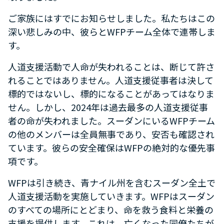
ご家族にはすでにお知らせしました。私たちはこの
深い悲しみの中、彼らと
WFP
チーム全体で連帯しま
す。
人道支援活動で人命が失われることは、断じて許さ
れることではありません。人道支援従事者は決して
標的ではないし、標的になることがあってはなりま
せん。しかし、
2024
年は過去最多の人道支援従事
者の命が失われました。スーダンにいる
WFP
チーム
の他のメンバーは全員無事であり、安否も確認され
ています。彼らの安全確保は
WFP
の絶対的な優先事
項です。
WFP
は引き続き、青ナイル州を含むスーダン全土で
人道支援活動を実施していきます。
WFP
はスーダン
のすべての場所にとどまり、命を救う食料と栄養の
支援を提供します。これは、亡くなった同僚たちが