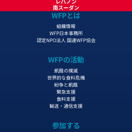
レバノン
南スーダン
WFPとは
組織情報
WFP日本事務所
認定NPO法人 国連WFP協会
WFPの活動
飢餓の撲滅
世界的な食料危機
紛争と飢餓
緊急支援
食料支援
輸送・通信支援
参加する