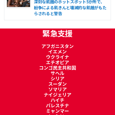
深刻な飢餓のホットスポット5か所で、
紛争による飢きんと壊滅的な飢餓がもた
らされると警告
緊急支援
アフガニスタン
イエメン
ウクライナ
エチオピア
コンゴ民主共和国
サヘル
シリア
スーダン
ソマリア
ナイジェリア
ハイチ
パレスチナ
ミャンマー