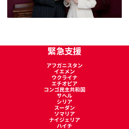
緊急支援
アフガニスタン
イエメン
ウクライナ
エチオピア
コンゴ民主共和国
サヘル
シリア
スーダン
ソマリア
ナイジェリア
ハイチ