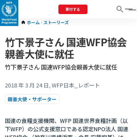
寄付する
Menu
ホーム
ストーリーズ
竹下景子さん 国連WFP協会
親善大使に就任
竹下景子さん 国連WFP協会親善大使に就任
2018 年 3 月 24 日
, WFP日本_レポート
親善大使・サポーター
国連の食糧支援機関、WFP 国連世界食糧計画（以
下WFP）の公式支援窓口である認定NPO法人 国連
WFP協会 （神奈川県横浜市・会長 安藤宏基）は、