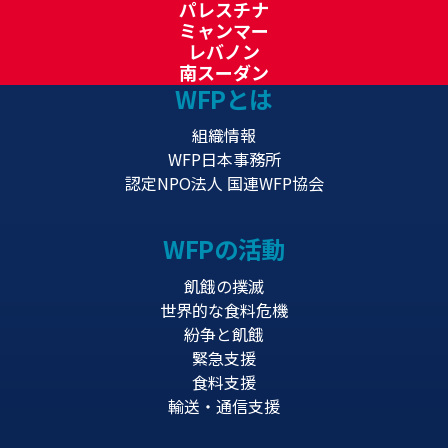
パレスチナ
ミャンマー
レバノン
南スーダン
WFPとは
組織情報
WFP日本事務所
認定NPO法人 国連WFP協会
WFPの活動
飢餓の撲滅
世界的な食料危機
紛争と飢餓
緊急支援
食料支援
輸送・通信支援