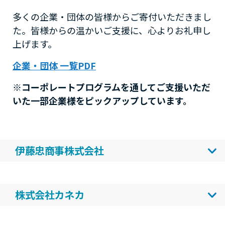
多くの企業・団体の皆様からご寄付いただきまし
た。皆様からの温かいご支援に、心よりお礼申し
上げます。
企業・団体 一覧PDF
※コーポレートプログラムを通してご支援いただ
いた一部企業様をピックアップしています。
伊藤忠商事株式会社
トルコ・シリア地震やミャンマー地震等、海外で
の大規模災害発生時に、国連WFPの緊急食料支援
株式会社カネカ
に寄付してきました。また、国連WFPのノーベル
平和賞受賞を記念して、東京本社に隣接する会場
私たちは、飢餓と貧困のない世界を目指す国連
にて国連WFP協会主催の「本田亮 SDGsユーモア