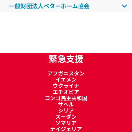
ただいております。
希望」と「学ぶ機会」を届ける取り組みです。当
一般財団法人ベターホーム協会
オネの学校給食支援、緊急支援(ミャンマー地
社はその理念に共感し、継続的な支援を行ってい
震、スーダン等）、にご寄付いただきました。
一般財団法人ベターホーム協会は、食の消費者教
ます。
育団体として１９63年に創立。健康と環境を大切
これからも当社は、事業活動と社会貢献活動の両
に考え、次の世代に食の智恵を伝承していく活動
輪で、人々の豊かな未来づくりに貢献してまいり
を行っています。「食」をとりまく状況は、
ます。
年々、深刻化をしており、ベターホームは様々な
緊急支援
課題に取り組んでいます。世界的にみても、飽食
の一方で飢餓に苦しむ人々がいます。その課題へ
の取り組みとして、飢餓を救うために人々の栄養
アフガニスタン
イエメン
不良の改善と健康な体づくりの支援、「学校給食
ウクライナ
支援」「母子栄養支援」の２つの援助活動に参画
エチオピア
しています。
コンゴ民主共和国
サヘル
シリア
スーダン
ソマリア
ナイジェリア