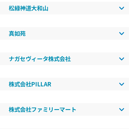
WFPの活動に共感し、ESGの取り組みの一つとし
イラスト原画展」を開催したり、自社広報誌『星
松緑神道大和山
て、2013年度より国連WFP協会コーポレートプ
の商人』に国連WFP親善大使の杏さんのインタビ
ログラムのパートナーとして支援を続けていま
松緑神道大和山は、「一食（いちじき）を捧げ
ューを掲載したりするなど、広報活動でも連携し
す。当社製品であるヘアプロダクト用繊維「カネ
一欲を節する運動」を推進しています。ひと月に
てきました。
カロン」の主な市場であるアフリカでは、学校に
真如苑
一度、自分の喜びや幸せ（食事など）を世界の人
通えない子どもや、慢性的な栄養不良に苦しむ子
と分かち合うことをとおして、共に喜び、共に生
真如苑は、空腹や貧困で学ぶ機会を奪われがちな
どもたちに学校給食支援への寄付を行っていま
きる社会の実現を目指します。「いつでも、どこ
子どもたちに栄養と教育の道を開くWFP学校給食
す。これからも子どもたちの栄養状態の改善と学
でも、だれでも、いつまでも」できる平和への実
ナガセヴィータ株式会社
支援の理念に共感し、長年支援を続けてきまし
びの機会に貢献し、世界の人々の健康と未来に夢
践です。1974年に始まり、50年余続けられていま
「安定的なフードシステムの実現」を、持続可能
た。学校給食は就学を促し、脆弱な立場の子ども
を広げられる子どもたちの成長を支える取り組み
す。
な発展のための重要課題（マテリアリティ）に掲
を守る重要な取り組みです。また、2025年3月の
を継続してまいります。
全国約10会場でチャリティーバザーも開催。「学
株式会社PILLAR
げられています。その解決に向けた一助として、
ミャンマー大地震では、WFPの緊急支援活動に寄
校給食支援」や国内外の被災者への緊急支援を実
食料確保に困難を抱える地域の子どもたちの栄養
付を行い、被災者支援に協力しました。今後も人
当社は、技術とものづくりを通じて市場と社会の
施。WFP街頭募金などにも協力しています。
改善を願い、「学校給食支援」にご寄付をいただ
道支援に寄り添い、希望ある未来に貢献してまい
発展に貢献するとともに、未来を担う子どもたち
きました。また、古本募金「チャリボン」を社内
ります。
株式会社ファミリーマート
を支援する活動にも積極的に取り組んでいます。
に展開することで、社員の皆様が主体的に寄付に
国連WFPによる学校給食支援は、子どもたちの
店頭募金「ファミリーマート 夢の掛け橋募金」
参加できる機会を創出され、継続的なご支援をい
「今日の食事」を支えるだけでなく、「明日への
と企業からのマッチング寄付を通じて、シエラレ