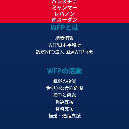
パレスチナ
ミャンマー
レバノン
南スーダン
WFPとは
組織情報
WFP日本事務所
認定NPO法人 国連WFP協会
WFPの活動
飢餓の撲滅
世界的な食料危機
紛争と飢餓
緊急支援
食料支援
輸送・通信支援