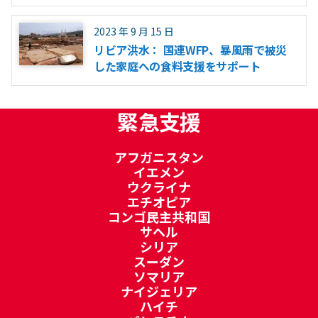
2023 年 9 月 15 日
リビア洪水： 国連WFP、暴風雨で被災
した家庭への食料支援をサポート
緊急支援
アフガニスタン
イエメン
ウクライナ
エチオピア
コンゴ民主共和国
サヘル
シリア
スーダン
ソマリア
ナイジェリア
ハイチ