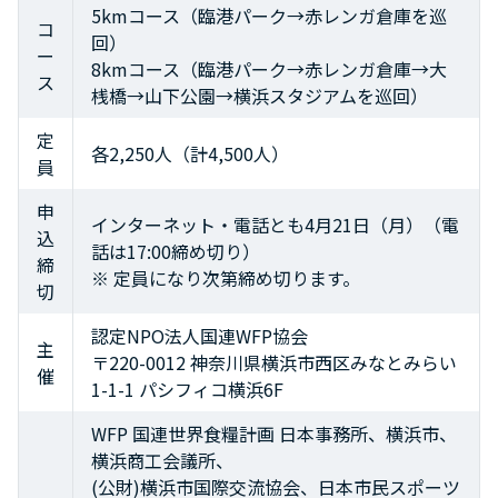
5kmコース（臨港パーク→赤レンガ倉庫を巡
コ
回）
ー
8kmコース（臨港パーク→赤レンガ倉庫→大
ス
桟橋→山下公園→横浜スタジアムを巡回）
定
各2,250人（計4,500人）
員
申
インターネット・電話とも4月21日（月）（電
込
話は17:00締め切り）
締
※ 定員になり次第締め切ります。
切
認定NPO法人国連WFP協会
主
〒220-0012 神奈川県横浜市西区みなとみらい
催
1-1-1 パシフィコ横浜6F
WFP 国連世界食糧計画 日本事務所、横浜市、
横浜商工会議所、
(公財)横浜市国際交流協会、日本市民スポーツ