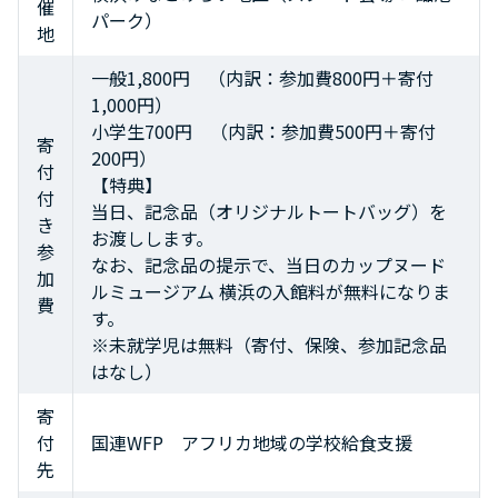
催
パーク）
地
一般1,800円 （内訳：参加費800円＋寄付
1,000円）
小学生700円 （内訳：参加費500円＋寄付
寄
200円）
付
【特典】
付
当日、記念品（オリジナルトートバッグ）を
き
お渡しします。
参
なお、記念品の提示で、当日のカップヌード
加
ルミュージアム 横浜の入館料が無料になりま
費
す。
※未就学児は無料（寄付、保険、参加記念品
はなし）
寄
付
国連WFP アフリカ地域の学校給食支援
先