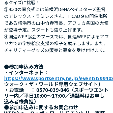
るクイズに挑戦！
③9:30の開会式には前横浜DeNAベイスターズ監督
のアレックス・ラミレスさん、TICAD９の開催場所
である横浜市の山中竹春市長、アフリカ各国の大使
が登場予定。スタートも盛り上げます。
④国連WFP協会のブースでは、国連WFPによるアフ
リカでの学校給食支援の様子を展示します。また、
チャリティーグッズの販売と募金を受け付けます。
●参加申込み方法
・インターネット：
https://www.sportsentry.ne.jp/event/t/9940
ウォーク・ザ・ワールド専用ウェブサイト）
・お電話 ： 0570-039-846（スポーツエント
リー内／平日10:00～17:00／通話料はお申し
込み者様負担）
●参加申込みに関するお問合わせ
WFPウォーク・ザ・ワールド エントリー事務