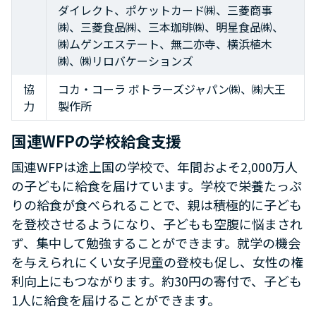
ダイレクト、ポケットカード㈱、三菱商事
㈱、三菱食品㈱、三本珈琲㈱、明星食品㈱、
㈱ムゲンエステート、無二亦寺、横浜植木
㈱、㈱リロバケーションズ
協
コカ・コーラ ボトラーズジャパン㈱、㈱大王
力
製作所
国連WFPの学校給食支援
国連WFPは途上国の学校で、年間およそ2,000万人
の子どもに給食を届けています。学校で栄養たっぷ
りの給食が食べられることで、親は積極的に子ども
を登校させるようになり、子どもも空腹に悩まされ
ず、集中して勉強することができます。就学の機会
を与えられにくい女子児童の登校も促し、女性の権
利向上にもつながります。約30円の寄付で、子ども
1人に給食を届けることができます。