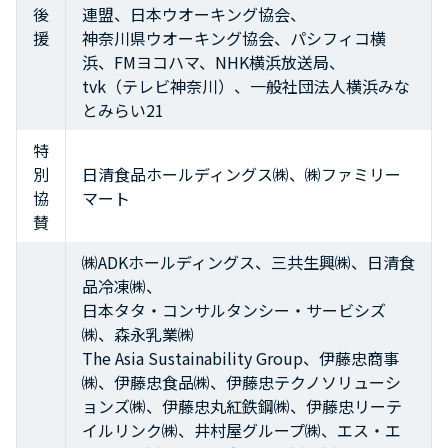
後
連盟、日本ウオーキング協会、
援
神奈川県ウオーキング協会、パシフィコ横
浜、FMヨコハマ、NHK横浜放送局、
tvk（テレビ神奈川）、一般社団法人横浜みな
とみらい21
特
別
日清食品ホールディングス㈱、㈱ファミリー
協
マート
賛
㈱ADKホールディングス、三共生興㈱、日清食
品冷凍㈱、
日本タタ・コンサルタンシー・サービシズ
㈱、森永乳業㈱
The Asia Sustainability Group、伊藤忠商事
㈱、伊藤忠食品㈱、伊藤忠テクノソリューシ
ョンズ㈱、伊藤忠丸紅鉄鋼㈱、伊藤忠リーテ
イルリンク㈱、井村屋グループ㈱、エス・エ