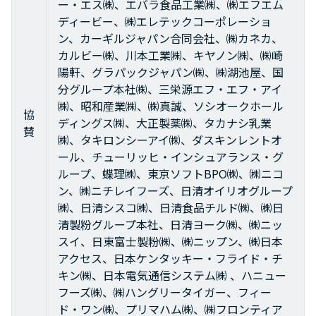
ー・エス㈱、エバラ食品工業㈱、㈱エフエム
ディービー、㈱エレテックコーポレーショ
ン、カーギルジャパン合同会社、㈱カネカ、
カルビー㈱、川本工業㈱、キヤノン㈱、㈱崎
陽軒、グラパックジャパン㈱、㈱湖池屋、国
分グループ本社㈱、三栄源エフ・エフ・アイ
㈱、昭和産業㈱、㈱真誠、ソシオークホール
協
ディングス㈱、大正製薬㈱、タカナシ乳業
賛
㈱、タキロンシーアイ㈱、ダスキンレントオ
ール、チューリッヒ・インシュアランス・グ
ループ、蝶理㈱、東京ソフトBPO㈱、㈱ニコ
ン、㈱ニチレイフーズ、日清オイリオグループ
㈱、日清シスコ㈱、日清食品チルド㈱、㈱日
清製粉グループ本社、日清ヨーク㈱、㈱ニッ
スイ、日東富士製粉㈱、㈱ニップン、㈱日本
アクセス、日本ケンタッキー・フライド・チ
キン㈱、日本電気通信システム㈱ 、ハニュー
フーズ㈱、㈱ハングリータイガー、フィー
ド・ワン㈱、プリマハム㈱、㈱フロンティア