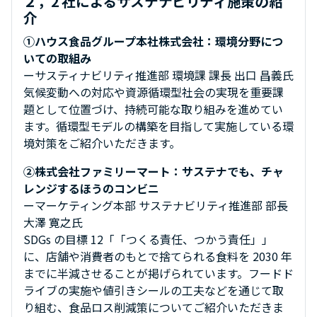
２，2 社によるサステナビリティ施策の紹
介
①ハウス食品グループ本社株式会社：環境分野につ
いての取組み
ーサスティナビリティ推進部 環境課 課長 出口 昌義氏
気候変動への対応や資源循環型社会の実現を重要課
題として位置づけ、持続可能な取り組みを進めてい
ます。循環型モデルの構築を目指して実施している環
境対策をご紹介いただきます。
②株式会社ファミリーマート：サステナでも、チャ
レンジするほうのコンビニ
ーマーケティング本部 サステナビリティ推進部 部長
大澤 寛之氏
SDGs の目標 12「「つくる責任、つかう責任」」
に、店舗や消費者のもとで捨てられる食料を 2030 年
までに半減させることが掲げられています。フードド
ライブの実施や値引きシールの工夫などを通じて取
り組む、食品ロス削減策についてご紹介いただきま