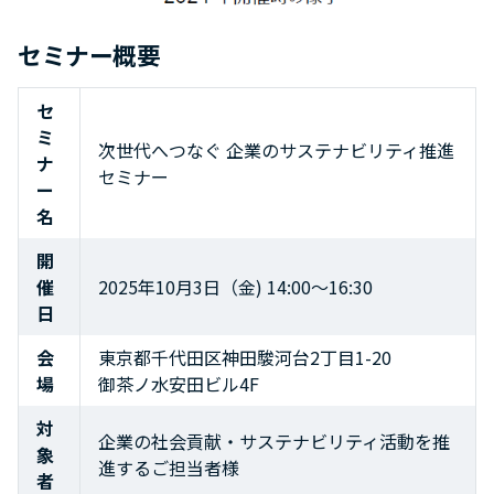
セミナー概要
セ
ミ
次世代へつなぐ 企業のサステナビリティ推進
ナ
セミナー
ー
名
開
催
2025年10月3日（金) 14:00～16:30
日
会
東京都千代田区神田駿河台2丁目1-20
場
御茶ノ水安田ビル4F
対
企業の社会貢献・サステナビリティ活動を推
象
進するご担当者様
者