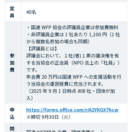
定
40名
員
・国連 WFP 協会の評議員企業は参加費無料
・非評議員企業は 1 社あたり 1,100 円（1 社
から複数名参加の場合も同額）
【評議員とは】
参
評議会において、１社(者)１票の議決権を有
加
する当協会の正会員（NPO 法上の「社員」）
費
です。
年会費 20 万円は国連 WFP への支援活動を行
う当協会の運営経費に充当されます。
（2025 年 9 月 1 日時点 408 社・団体が加
入）
申
https://forms.office.com/r/A2YKGX7hcw
込
※締切 9月30日（火）
問