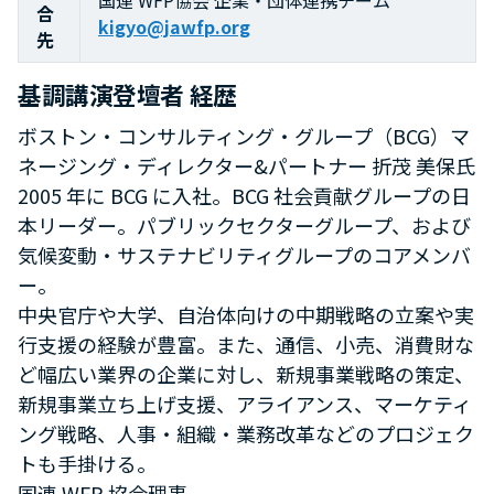
国連 WFP協会 企業・団体連携チーム
合
kigyo@jawfp.org
先
基調講演登壇者 経歴
ボストン・コンサルティング・グループ（BCG）マ
ネージング・ディレクター&パートナー 折茂 美保氏
2005 年に BCG に入社。BCG 社会貢献グループの日
本リーダー。パブリックセクターグループ、および
気候変動・サステナビリティグループのコアメンバ
ー。
中央官庁や大学、自治体向けの中期戦略の立案や実
行支援の経験が豊富。また、通信、小売、消費財な
ど幅広い業界の企業に対し、新規事業戦略の策定、
新規事業立ち上げ支援、アライアンス、マーケティ
ング戦略、人事・組織・業務改革などのプロジェク
トも手掛ける。
国連 WFP 協会理事。