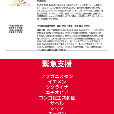
緊急支援
アフガニスタン
イエメン
ウクライナ
エチオピア
コンゴ民主共和国
サヘル
シリア
スーダン