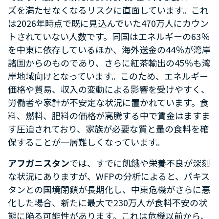
ズを満たせなくなるリスクに直面しています。これ
は2026年時点で既に見込んでいた470万人にカウン
トされていない人数です。同国はエネルギーの63％
を中東に依存しているほか、海外送金の44％が湾岸
諸国からのものであり、さらに紅茶輸出の45％も湾
岸地域向けとなっています。このため、エネルギー
価格や貿易、収入の変動による影響を受けやすく、
労働者や家計が不安定な状況に置かれています。食
料、燃料、肥料の価格が高騰する中で賃金はますま
す圧迫されており、家族が必要な質と量の食料を確
保することが一層難しくなっています。
アフガニスタン
では、すでに飢餓や栄養不良が深刻
な状況にありますが、WFPの分析によると、パキス
タンとの国境閉鎖が長期化し、中東危機がさらに悪
化した場合、新たに最大で230万人が食料不安の状
態に陥る可能性があります。これは危機以前から、