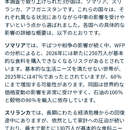
本調査で取り上げられた3か国は、ソマリア、スリ
ランカ、アフガニスタンです。これらの国々は、そ
れぞれ異なる状況にありながら中東の影響を受けや
すいという点から選ばれました。各国への具体的な
影響の詳細な概要は、以下のとおりです。
ソマリア
では、干ばつや紛争の影響が続く中、WFP
の分析によると、2026年には新たに250万人が基本
的な食料を購入できなくなるリスクがあるとされて
います。基本的な生活ニーズを満たせない世帯が、
2025年には47％であったとされていますが、60％
にまで増加する可能性があります。同国は世界的な
価格変動の影響を非常に受けやすく、石油の100％
と穀物の90％を輸入に依存しています。
スリランカ
では、長期にわたる経済危機からの回復
途中にありますが、依然として家計への圧迫が続い
ており、最大で新たに130万人が基本的な食料ニー