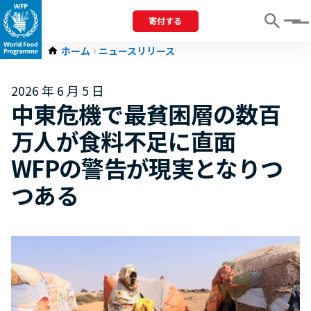
寄付する
Menu
ホーム
ニュースリリース
2026 年 6 月 5 日
中東危機で最貧困層の数百
万人が食料不足に直面
WFPの警告が現実となりつ
つある