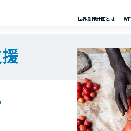
世界食糧計画とは
W
支援
の