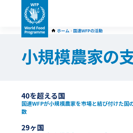
ホーム
国連WFPの活動
小規模農家の
40を超える国
国連WFPが小規模農家を市場と結び付けた国
数
29ヶ国