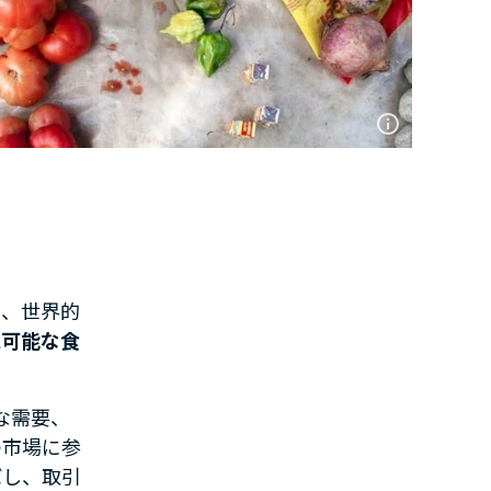
り、世界的
続可能な食
な需要、
の市場に参
ばし、取引