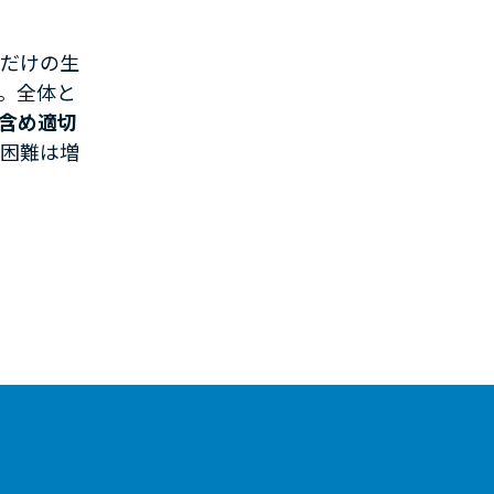
るだけの生
。全体と
含め適切
る困難は増