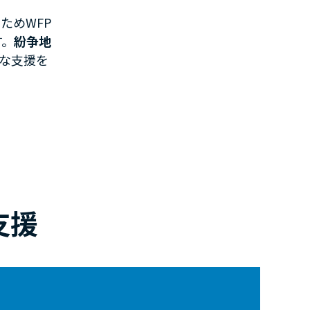
ためWFP
す。
紛争地
な支援を
支援