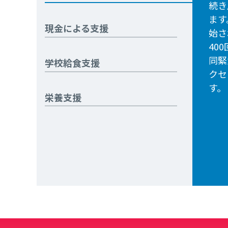
続き
ます
現金による支援
始さ
40
同緊
学校給食支援
クセ
す。
栄養支援