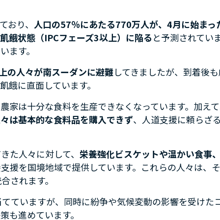
ており、
人口の57％にあたる770万人が、4月に始まっ
飢餓状態（IPCフェーズ3以上）に陥る
と予測されていま
います。
以上の人々が南スーダンに避難
してきましたが、到着後も
飢餓に直面しています。
農家は十分な食料を生産できなくなっています。加えて
人々は基本的な食料品を購入できず
、人道支援に頼らざ
てきた人々に対して、
栄養強化ビスケットや温かい食事
養支援を国境地域で提供しています。これらの人々は、
統合されます。
当てていますが、同時に紛争や気候変動の影響を受けた
策も進めています。