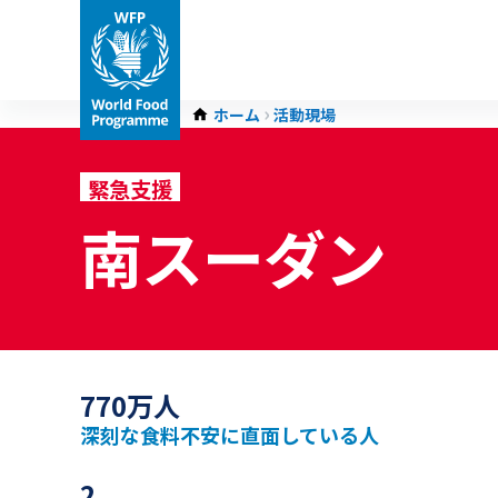
ホーム
活動現場
緊急支援
南スーダン
770万人
深刻な食料不安に直面している人
2