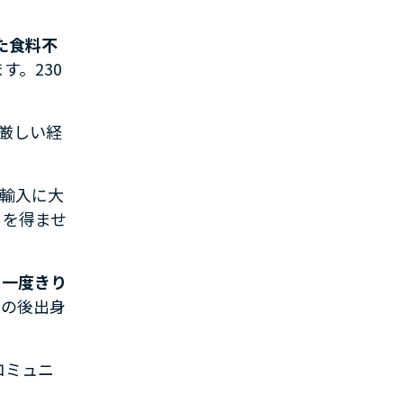
た食料不
す。230
厳しい経
輸入に大
るを得ませ
、一度きり
その後出身
コミュニ