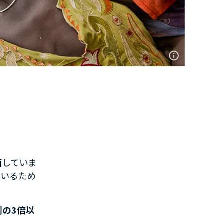
面
していま
ているため
測の3倍以