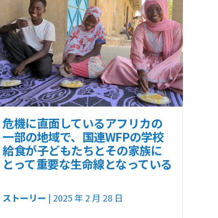
危機に直面しているアフリカの
一部の地域で、国連WFPの学校
給食が子どもたちとその家族に
とって重要な生命線となっている
ストーリー
| 2025 年 2 月 28 日