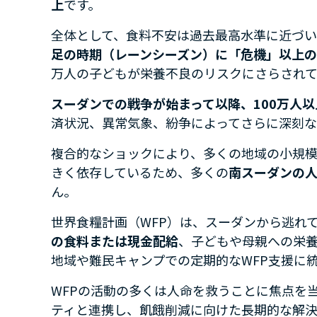
上
です。
全体として、食料不安は過去最高水準に近づい
足の時期（レーンシーズン）に「危機」以上の
万人の子どもが栄養不良のリスクにさらされて
スーダンでの戦争が始まって以降、100万人
済状況、異常気象、紛争によってさらに深刻な
複合的なショックにより、多くの地域の小規模
きく依存しているため、多くの
南スーダンの
ん。
世界食糧計画（WFP）は、スーダンから逃れ
の食料または現金配給
、子どもや母親への栄
地域や難民キャンプでの定期的なWFP支援に
WFPの活動の多くは人命を救うことに焦点を
ティと連携し、飢餓削減に向けた長期的な解決