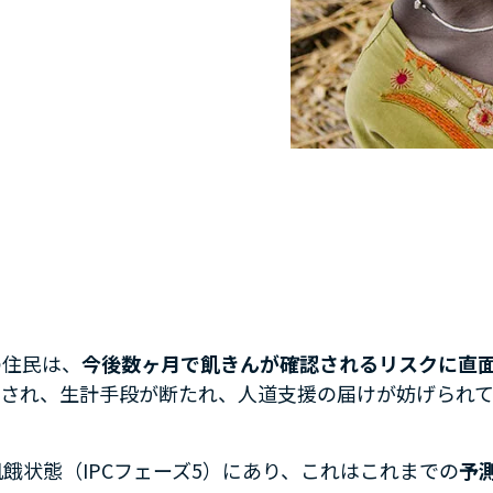
の住民は、
今後数ヶ月で飢きんが確認されるリスクに直
壊され、生計手段が断たれ、人道支援の届けが妨げられ
飢餓状態（IPCフェーズ5）にあり、これはこれまでの
予