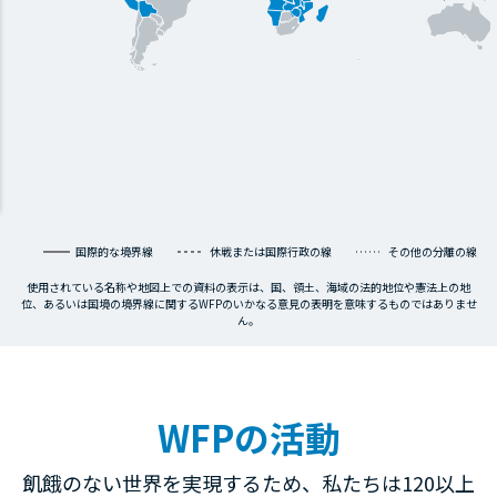
国際的な境界線
休戦または国際行政の線
その他の分離の線
使用されている名称や地図上での資料の表示は、国、領土、海域の法的地位や憲法上の地
位、あるいは国境の境界線に関するWFPのいかなる意見の表明を意味するものではありませ
ん。
WFPの活動
飢餓のない世界を実現するため、私たちは120以上