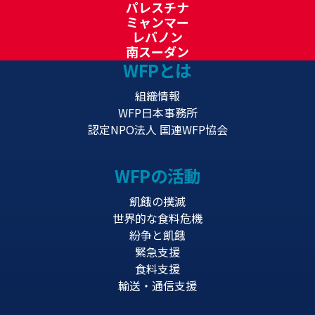
パレスチナ
ミャンマー
レバノン
南スーダン
WFPとは
組織情報
WFP日本事務所
認定NPO法人 国連WFP協会
WFPの活動
飢餓の撲滅
世界的な食料危機
紛争と飢餓
緊急支援
食料支援
輸送・通信支援