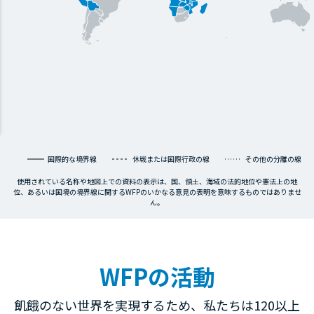
国際的な境界線
休戦または国際行政の線
その他の分離の線
使用されている名称や地図上での資料の表示は、国、領土、海域の法的地位や憲法上の地
位、あるいは国境の境界線に関するWFPのいかなる意見の表明を意味するものではありませ
ん。
WFPの活動
飢餓のない世界を実現するため、私たちは120以上