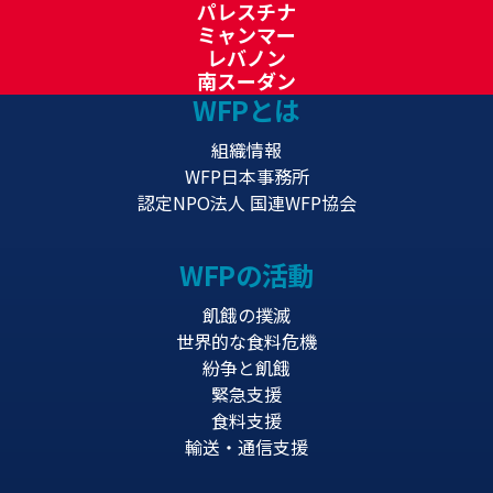
パレスチナ
ミャンマー
レバノン
南スーダン
WFPとは
組織情報
WFP日本事務所
認定NPO法人 国連WFP協会
WFPの活動
飢餓の撲滅
世界的な食料危機
紛争と飢餓
緊急支援
食料支援
輸送・通信支援